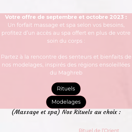
Votre offre de septembre et octobre 2023 :
Un forfait massage et spa selon vos besoins,
profitez d’un accès au spa offert en plus de votre
soin du corps :
Partez à la rencontre des senteurs et bienfaits de
nos modelages, inspirés des régions ensoleillées
du Maghreb
Rituels
Modelages
(Massage et spa) Nos Rituels au choix :
Rituel de l’Orient