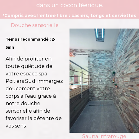
dans un cocon féerique.
*Compris avec l’entrée libre : casiers, tongs et serviettes
Douche sensorielle
Temps recommandé : 2-
5mn
Afin de profiter en
toute quiétude de
votre espace spa
Poitiers Sud, immergez
doucement votre
corps à l’eau grâce à
notre douche
sensorielle afin de
favoriser la détente de
vos sens.
Sauna Infrarouge