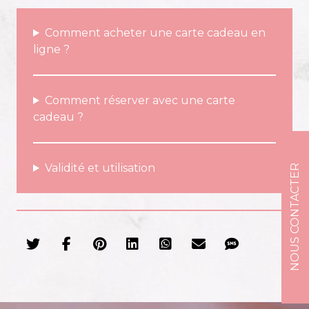
Comment acheter une carte cadeau en
ligne ?
Comment réserver avec une carte
cadeau ?
Validité et utilisation
NOUS CONTACTER