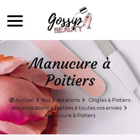
Manucure à
Poitiers
Accueil
Nos prestations
Ongles à Poitiers :
des prestations adaptées à toutes vos envies
Manucure à Poitiers